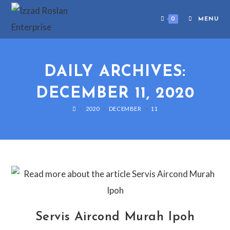
0
MENU
DAILY ARCHIVES:
DECEMBER 11, 2020
>
2020
>
DECEMBER
>
11
Servis Aircond Murah Ipoh